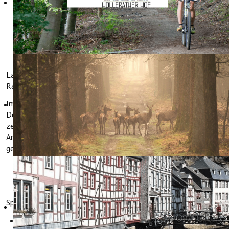
RADFAHREN
Langer oder kurzer Aufenthalt: Im Hotel Hollerather Hof sind
Radfahrer immer willkommen.
Im Jahre 2014 wurde das Haus vom ADFC (Allgemeiner
Deutscher Fahrrad-Club e.V.) als fahrradfreundliche Unterkunft
zertifiziert. Das Hotel Hollerather Hof erfüllt somit sämtliche
Anforderungen, welche an eine Unterkunft für Fahrradfahrer
gestellt werden.
Speziell für Radfahrer bietet das Hotel Hollerather Hof:
Sichere Unterbringung der Fahrräder