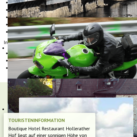
Werkzeug für kleine Reparaturen
Trockenmöglichkeiten für nasse Kleidung
Tourenvorschläge an der Rezeption
Auf Wunsch Lunchpakete für Ihre Tour
Etc.
Interessante Links für Radfahrer:
Radtouren in der Eifel
Fahrradverleih
,
oder
GPS touren zum downloaden "GPS-Tour.info"
TOURISTENINFORMATION
Boutique Hotel Restaurant Hollerather
Hof liegt auf einer sonnigen Höhe von