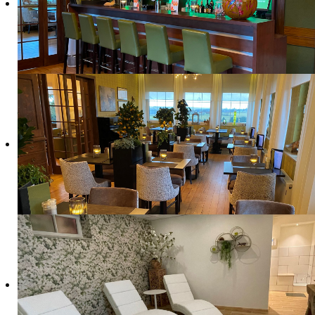
In ons à la carte restaurant serveren wij een rui
Wij serveren naast streekproducten, zoals wildzw
eigengemaakte Indonesische kipsaté. Ook voor ve
Onze menukaart vind u
hier
.
Ons restaurant biedt plaats voor 30 personen en 
Reserveren is voor
niet
hotelgasten noodzakelijk.
Wij willen u erop attent maken dat het helaas nie
Wij waarderen uw begrip en medewerking.