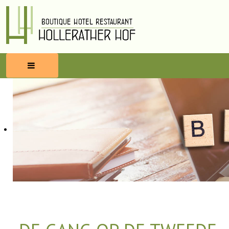
HOME
RESERVEREN
ETEN & DRINKEN
WELLNESS
OMGEVING
BLOG