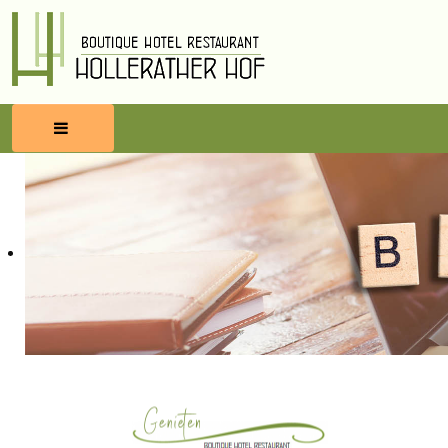
HOME
RESERVEREN
ETEN & DRINKEN
WELLNESS
OMGEVING
BLOG