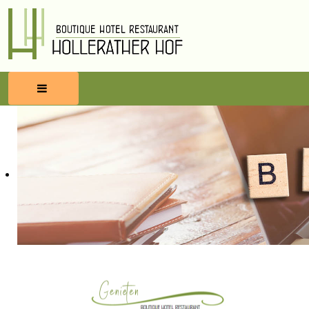
HOME
RESERVEREN
ETEN & DRINKEN
WELLNESS
OMGEVING
BLOG