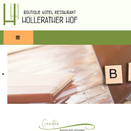
HOME
RESERVEREN
ETEN & DRINKEN
WELLNESS
OMGEVING
BLOG