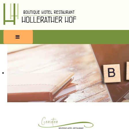
HOME
RESERVEREN
ETEN & DRINKEN
WELLNESS
OMGEVING
BLOG